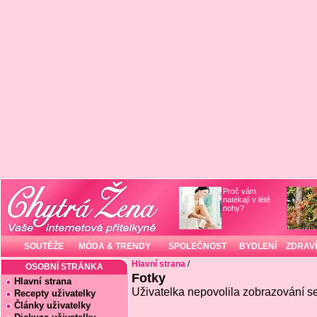
Proč vám
natékají v létě
nohy?
SOUTĚŽE
MÓDA & TRENDY
SPOLEČNOST
BYDLENÍ
ZDRAVÍ
Hlavní strana
/
OSOBNÍ STRÁNKA
Fotky
Hlavní strana
Uživatelka nepovolila zobrazování se
Recepty uživatelky
Články uživatelky